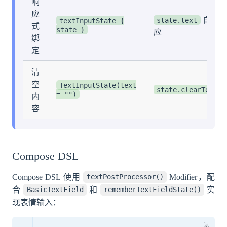
响
应
自动响
state.text
textInputState {
式
state }
应
绑
定
清
空
TextInputState(text
state.clearText()
= "")
内
容
Compose DSL
Compose DSL 使用
Modifier，配
textPostProcessor()
合
和
实
BasicTextField
rememberTextFieldState()
现表情输入：