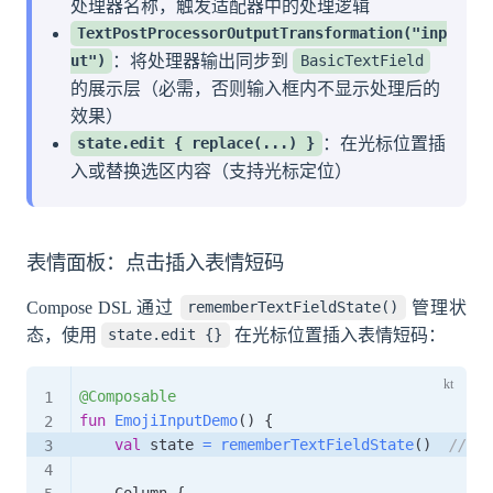
处理器名称，触发适配器中的处理逻辑
TextPostProcessorOutputTransformation("inp
：将处理器输出同步到
ut")
BasicTextField
的展示层（必需，否则输入框内不显示处理后的
效果）
：在光标位置插
state.edit { replace(...) }
入或替换选区内容（支持光标定位）
表情面板：点击插入表情短码
Compose DSL 通过
管理状
rememberTextFieldState()
态，使用
在光标位置插入表情短码：
state.edit {}
@Composable
fun
EmojiInputDemo
(
)
{
val
 state 
=
rememberTextFieldState
(
)
// 
    Column 
{