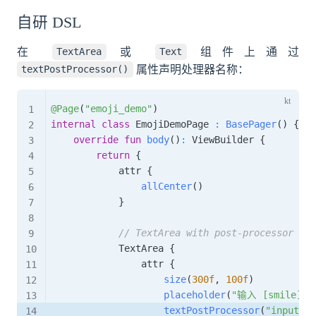
自研 DSL
在
或
组件上通过
TextArea
Text
属性声明处理器名称：
textPostProcessor()
@Page
(
"emoji_demo"
)
internal
class
 EmojiDemoPage 
:
BasePager
(
)
{
override
fun
body
(
)
:
 ViewBuilder 
{
return
{
            attr 
{
allCenter
(
)
}
// TextArea with post-proces
            TextArea 
{
                attr 
{
size
(
300f
,
100f
)
placeholder
(
"输入 [smile] 
textPostProcessor
(
"input"
)