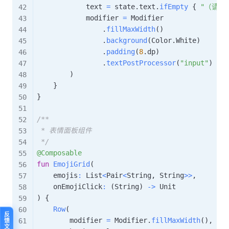
            text 
=
 state
.
text
.
ifEmpty
{
"（请在
            modifier 
=
 Modifier

.
fillMaxWidth
(
)
.
background
(
Color
.
White
)
.
padding
(
8
.
dp
)
.
textPostProcessor
(
"input"
)
)
}
}
/**

 * 表情面板组件

 */
@Composable
fun
EmojiGrid
(
    emojis
:
 List
<
Pair
<
String
,
 String
>
>
,
    onEmojiClick
:
(
String
)
->
)
{
Row
(
        modifier 
=
 Modifier
.
fillMaxWidth
(
)
,