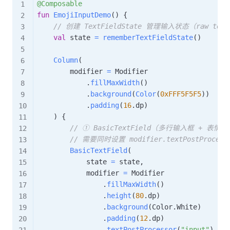
@Composable
fun
EmojiInputDemo
(
)
{
// 创建 TextFieldState 管理输入状态（raw te
val
 state 
=
rememberTextFieldState
(
)
Column
(
        modifier 
=
 Modifier

.
fillMaxWidth
(
)
.
background
(
Color
(
0xFFF5F5F5
)
)
.
padding
(
16
.
dp
)
)
{
// ① BasicTextField（多行输入框 + 表情
// 需要同时设置 modifier.textPostProcesso
BasicTextField
(
            state 
=
 state
,
            modifier 
=
 Modifier

.
fillMaxWidth
(
)
.
height
(
80
.
dp
)
.
background
(
Color
.
White
)
.
padding
(
12
.
dp
)
.
textPostProcessor
(
"input"
)
,