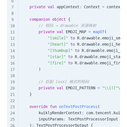
private
val
 appContext
:
 Context 
=
 context
.
a
companion
object
{
// 短码 → drawable 资源映射
private
val
 EMOJI_MAP 
=
mapOf
(
"[smile]"
to
 R
.
drawable
.
emoji_smile
"[heart]"
to
 R
.
drawable
.
emoji_heart
"[thumbup]"
to
 R
.
drawable
.
emoji_thu
"[star]"
to
 R
.
drawable
.
emoji_star
,
"[fire]"
to
 R
.
drawable
.
emoji_fire
,
)
// 匹配 [xxx] 格式的短码
private
val
 EMOJI_PATTERN 
=
"\\[([^\\]]
}
override
fun
onTextPostProcess
(
        kuiklyRenderContext
:
 com
.
tencent
.
kuikly
        inputParams
:
 TextPostProcessorInput

)
:
 TextPostProcessorOutput 
{