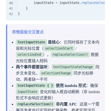
        inputState 
=
 inputState
.
replaceSelectio
}
}
表情面板交互要点
是核心
：它同时保存了文本内
TextInputState
容和光标位置（
/
selectionStart
），
根据
selectionEnd
replaceSelection()
光标位置插入短码
两个事件都要监听
：
同
textInputStateChange
步文本变化，
同步光标移
selectionChange
动，两者缺一不可
使用 lambda 形式
：确保
textInputState { }
变化时输入框自动刷新（非 lambda
inputState
形式不会响应式更新）
非内置 API
：这是一个需
replaceSelection()
要开发者自行实现的扩展函数，参考实现详见