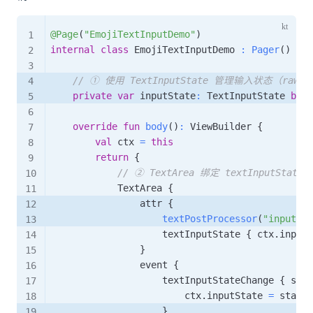
@Page
(
"EmojiTextInputDemo"
)
internal
class
 EmojiTextInputDemo 
:
Pager
(
)
{
// ① 使用 TextInputState 管理输入状态（raw 
private
var
 inputState
:
 TextInputState 
by
o
override
fun
body
(
)
:
 ViewBuilder 
{
val
 ctx 
=
this
return
{
// ② TextArea 绑定 textInputSt
            TextArea 
{
                attr 
{
textPostProcessor
(
"input"
)
                    textInputState 
{
 ctx
.
inputS
}
                event 
{
                    textInputStateChange 
{
 stat
                        ctx
.
inputState 
=
 state 
}