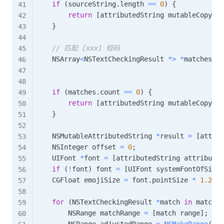
if
(
sourceString
.
length 
==
0
)
{
return
[
attributedString mutableCopy
]
;
}
// 匹配 [xxx] 短码
    NSArray
<
NSTextCheckingResult 
*
>
*
matches 
=
                                              
                                              
if
(
matches
.
count 
==
0
)
{
return
[
attributedString mutableCopy
]
;
}
    NSMutableAttributedString 
*
result 
=
[
attrib
    NSInteger offset 
=
0
;
    UIFont 
*
font 
=
[
attributedString attribute
:
if
(
!
font
)
 font 
=
[
UIFont systemFontOfSize
:
    CGFloat emojiSize 
=
 font
.
pointSize 
*
1.2
;
for
(
NSTextCheckingResult 
*
match 
in
 matches
        NSRange matchRange 
=
[
match range
]
;
        NSRange adjustedRange 
=
NSMakeRange
(
mat