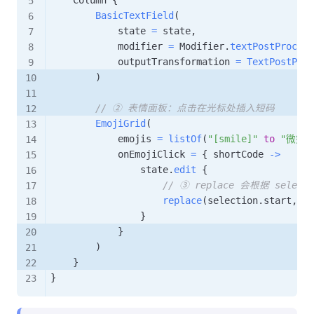
BasicTextField
(
            state 
=
 state
,
            modifier 
=
 Modifier
.
textPostProcess
            outputTransformation 
=
TextPostProc
)
// ② 表情面板：点击在光标处插入短码
EmojiGrid
(
            emojis 
=
listOf
(
"[smile]"
to
"微笑"
            onEmojiClick 
=
{
 shortCode 
->
                state
.
edit
{
// ③ replace 会根据 sel
replace
(
selection
.
start
,
 se
}
}
)
}
}