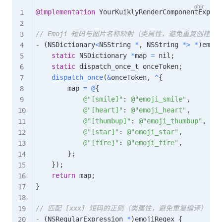
@implementation
 YourKuiklyRenderComponentExpand
// Emoji 短码与图片名称映射（类属性，避免重复创建）
-
(
NSDictionary
<
NSString 
*
,
 NSString 
*
>
*
)
emoji
static
 NSDictionary 
*
map 
=
 nil
;
static
 dispatch_once_t onceToken
;
dispatch_once
(
&
onceToken
,
^
{
        map 
=
@
{
@"[smile]"
:
@"emoji_smile"
,
@"[heart]"
:
@"emoji_heart"
,
@"[thumbup]"
:
@"emoji_thumbup"
,
@"[star]"
:
@"emoji_star"
,
@"[fire]"
:
@"emoji_fire"
,
}
;
}
)
;
return
 map
;
}
// 匹配 [xxx] 短码的正则（类属性，避免重复编译）
-
(
NSRegularExpression 
*
)
emojiRegex 
{