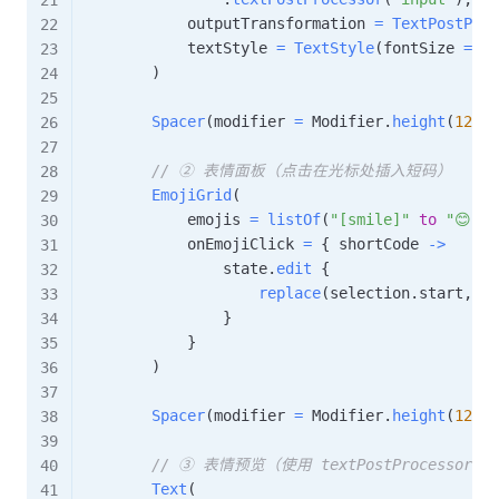
            outputTransformation 
=
TextPostProc
            textStyle 
=
TextStyle
(
fontSize 
=
16
)
Spacer
(
modifier 
=
 Modifier
.
height
(
12
.
dp
// ② 表情面板（点击在光标处插入短码）
EmojiGrid
(
            emojis 
=
listOf
(
"[smile]"
to
"😊"
,
            onEmojiClick 
=
{
 shortCode 
->
                state
.
edit
{
replace
(
selection
.
start
,
 se
}
}
)
Spacer
(
modifier 
=
 Modifier
.
height
(
12
.
dp
// ③ 表情预览（使用 textPostProcessor 
Text
(