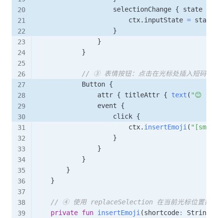
                    selectionChange 
{
 state 
->
                        ctx
.
inputState 
=
 state 
}
}
}
// ③ 表情按钮：点击在光标处插入短码
            Button 
{
                attr 
{
 titleAttr 
{
text
(
"😊 [sm
                event 
{
                    click 
{
                        ctx
.
insertEmoji
(
"[smile
}
}
}
}
}
// ④ 使用 replaceSelection 在当前光标位置
private
fun
insertEmoji
(
shortcode
:
 String
)