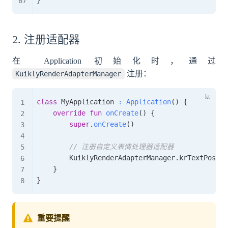
}
2. 注册适配器
在 Application 初始化时，通过
注册：
KuiklyRenderAdapterManager
class
 MyApplication 
:
Application
(
)
{
override
fun
onCreate
(
)
{
super
.
onCreate
(
)
// 注册自定义表情处理器适配器
        KuiklyRenderAdapterManager
.
krTextPostPr
}
}
重要提醒