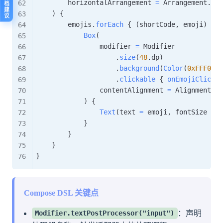
反馈文档建议
        horizontalArrangement 
=
 Arrangement
.
Spa
)
{
        emojis
.
forEach
{
(
shortCode
,
 emoji
)
->
Box
(
                modifier 
=
 Modifier

.
size
(
48
.
dp
)
.
background
(
Color
(
0xFFF0F0F
.
clickable
{
onEmojiClick
(
s
                contentAlignment 
=
 Alignment
.
Ce
)
{
Text
(
text 
=
 emoji
,
 fontSize 
=
2
}
}
}
}
Compose DSL 关键点
：声明
Modifier.textPostProcessor("input")