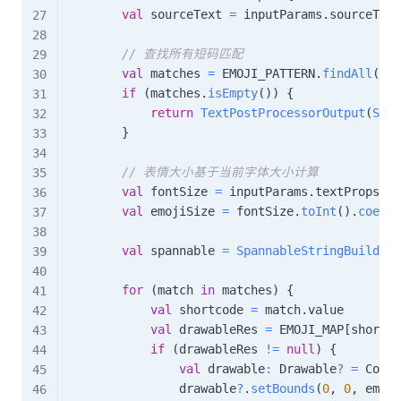
val
 sourceText 
=
 inputParams
.
sourceText
// 查找所有短码匹配
val
 matches 
=
 EMOJI_PATTERN
.
findAll
(
sou
if
(
matches
.
isEmpty
(
)
)
{
return
TextPostProcessorOutput
(
Span
}
// 表情大小基于当前字体大小计算
val
 fontSize 
=
 inputParams
.
textProps
.
fo
val
 emojiSize 
=
 fontSize
.
toInt
(
)
.
coerce
val
 spannable 
=
SpannableStringBuilder
(
for
(
match 
in
 matches
)
{
val
 shortcode 
=
 match
.
value

val
 drawableRes 
=
 EMOJI_MAP
[
shortco
if
(
drawableRes 
!=
null
)
{
val
 drawable
:
 Drawable
?
=
 Conte
                drawable
?
.
setBounds
(
0
,
0
,
 emoji