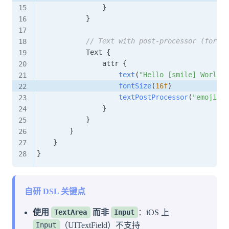
}
}
// Text with post-processor (for pr
            Text 
{
                attr 
{
text
(
"Hello [smile] World"
)
fontSize
(
16f
)
textPostProcessor
(
"emoji"
)
}
}
}
}
}
自研 DSL 关键点
使用
而非
：iOS 上
TextArea
Input
（UITextField）不支持
Input