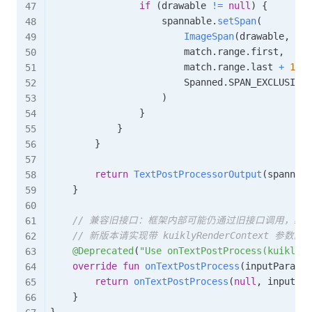
if
(
drawable 
!=
null
)
{
                    spannable
.
setSpan
(
ImageSpan
(
drawable
,
 Dyn
                        match
.
range
.
first
,
                        match
.
range
.
last 
+
1
,
                        Spanned
.
SPAN_EXCLUSIVE_
)
}
}
}
return
TextPostProcessorOutput
(
spannabl
}
// 兼容旧接口：框架内部可能仍通过旧接口调用，必
// 新版本请实现带 kuiklyRenderContext 参数
@Deprecated
(
"Use onTextPostProcess(kuiklyRe
override
fun
onTextPostProcess
(
inputParams
:
return
onTextPostProcess
(
null
,
 inputPar
}