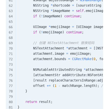
        NSString 
*
shortcode 
=
[
sourceString sub
        NSString 
*
imageName 
=
self
.
emojiImageMa
if
(
!
imageName
)
continue
;
        UIImage 
*
emojiImage 
=
[
UIImage imageNam
if
(
!
emojiImage
)
continue
;
// 创建 NSTextAttachment 替换短码
        NSTextAttachment 
*
attachment 
=
[
[
NSText
        attachment
.
image 
=
 emojiImage
;
        attachment
.
bounds 
=
CGRectMake
(
0
,
 font
.
        NSMutableAttributedString 
*
attachmentSt
[
attachmentStr addAttribute
:
NSFontAttri
[
result replaceCharactersInRange
:
adjust
        offset 
+
=
(
1
-
 matchRange
.
length
)
;
//
}
return
 result
;
}