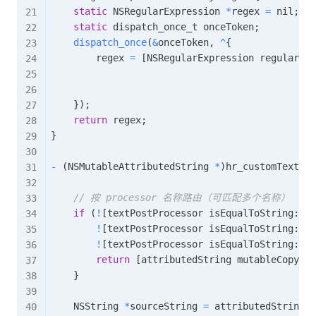
static
 NSRegularExpression 
*
regex 
=
 nil
;
static
 dispatch_once_t onceToken
;
dispatch_once
(
&
onceToken
,
^
{
        regex 
=
[
NSRegularExpression regularExp
                                               
                                               
}
)
;
return
 regex
;
}
-
(
NSMutableAttributedString 
*
)
hr_customTextWit
                                               
// 按 processor 名称路由（可匹配多个名称）
if
(
!
[
textPostProcessor isEqualToString
:
@"K
!
[
textPostProcessor isEqualToString
:
@"i
!
[
textPostProcessor isEqualToString
:
@"e
return
[
attributedString mutableCopy
]
;
}
    NSString 
*
sourceString 
=
 attributedString
.
s