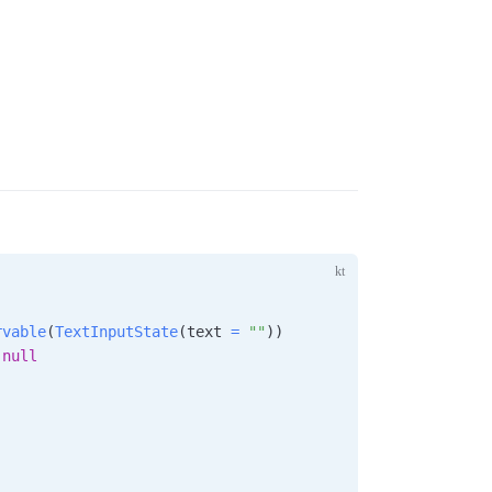
rvable
(
TextInputState
(
text 
=
""
)
)
null