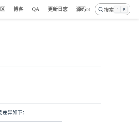
open in new window
社区
博客
QA
更新日志
源码
搜索
⌃
K
。
要差异如下：