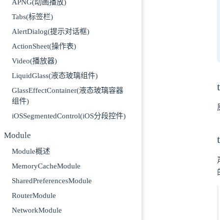
APNG(动画播放)
Tabs(标签栏)
AlertDialog(提示对话框)
ActionSheet(操作表)
Video(播放器)
LiquidGlass(液态玻璃组件)
GlassEffectContainer(液态玻璃容器
组件)
iOSSegmentedControl(iOS分段控件)
Module
Module概述
MemoryCacheModule
SharedPreferencesModule
RouterModule
NetworkModule