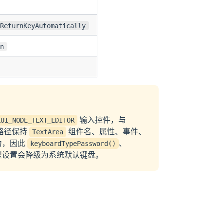
sReturnKeyAutomatically
rn
输入控件，与
KUI_NODE_TEXT_EDITOR
路径保持
组件名、属性、事件、
TextArea
力，因此
、
keyboardTypePassword()
型设置会降级为系统默认键盘。