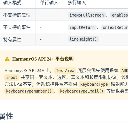
输入模式
单行输入
多行输入
-
不支持的属性
、
imeNoFullscreen
enable
-
不支持的事件
、
inputReturn
onTextRetu
-
lineHeight()
特有属性
HarmonyOS API 24+ 平台说明
HarmonyOS API 24+ 上，
底层会优先使用系统
TextArea
AR
共享同一套文本、选区、富文本和长度限制协议。该
Input
方法协议不变；但系统控件暂不提供
映射能
keyboardType
、
等键盘类
keyboardTypeNumber()
keyboardTypeEmail()
属性