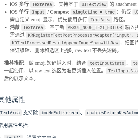
iOS 多行
：支持基于
的 attachm
TextArea
UITextView
iOS 单行
/ Compose
：仍受
Input
singleLine = true
U
需自定义 emoji 显示，优先使用多行
路径。
TextArea
鸿蒙
：基于新
输入
TextArea
ARKUI_NODE_TEXT_EDITOR
需通过
KRRegisterTextPostProcessorAdapter("input", 
，把图片
KRTextProcessedResultAppendImageSpanWithRaw
保证编辑、删除和选区上抛时 raw text 不丢失短码。
推荐搭配
：做 emoji 短码插入时，结合
、
textInputState
te
一起使用，以 raw text 选区为准更新插入位置。
TextInputSta
后的展示文本。
其他属性
支持除
、
TextArea
imeNoFullscreen
enablesReturnKeyAuto
常用属性包括：
- 设置文本内容