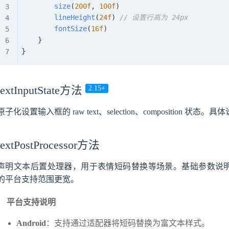
size
(
200f
,
100f
)
lineHeight
(
24f
)
// 设置行高为 24px
fontSize
(
16f
)
}
}
textInputState方法
2.15+
原子化设置输入框的 raw text、selection、composition 状态
textPostProcessor方法
声明文本后置处理器，用于表情短码替换等场景。基础参数说
的平台支持范围更宽。
平台支持说明
Android
：支持通过适配器将短码替换为富文本样式。