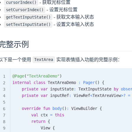
- 获取光标位置
cursorIndex()
- 设置光标位置
setCursorIndex()
- 获取文本输入状态
getTextInputState()
- 设置文本输入状态
setTextInputState()
完整示例
以下是一个使用
实现表情插入功能的完整示例：
TextArea
@Page
(
"TextAreaDemo"
)
internal
class
 TextAreaDemo 
:
Pager
(
)
{
private
var
 inputState
:
 TextInputState 
by
obse
private
var
 inputRef
:
 ViewRef
<
TextAreaView
>
?
=
override
fun
body
(
)
:
 ViewBuilder 
{
val
 ctx 
=
this
return
{
            View 
{