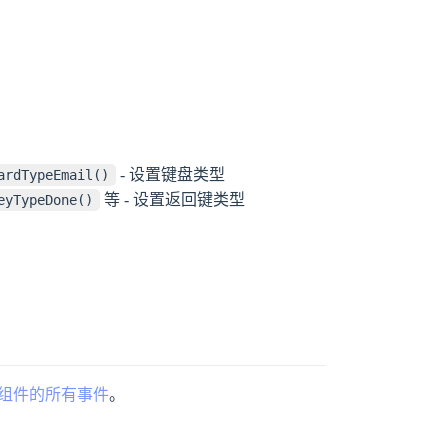
- 设置键盘类型
ardTypeEmail()
等 - 设置返回键类型
eyTypeDone()
ut 组件的所有事件
。