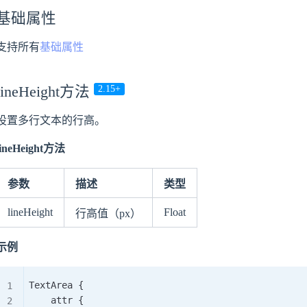
基础属性
支持所有
基础属性
lineHeight方法
2.15+
设置多行文本的行高。
lineHeight方法
参数
描述
类型
lineHeight
Float
行高值（px）
示例
TextArea 
{
    attr 
{