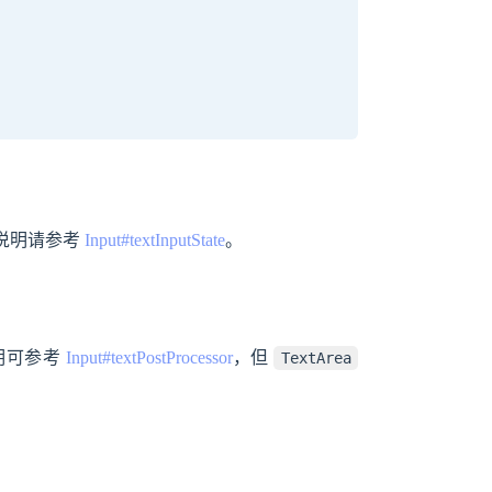
。具体说明请参考
Input#textInputState
。
明可参考
Input#textPostProcessor
，但
TextArea