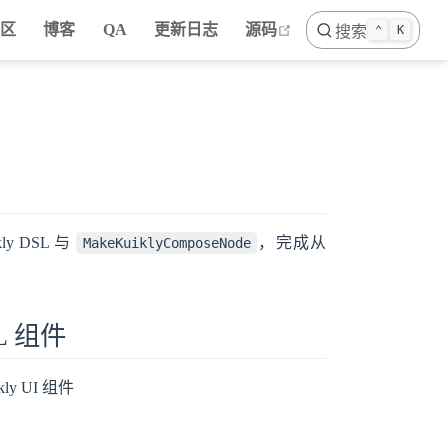
open in new window
社区
博客
QA
更新日志
源码
搜索
⌃
K
y DSL 与
，完成从
MakeKuiklyComposeNode
SL 组件
ly UI 组件